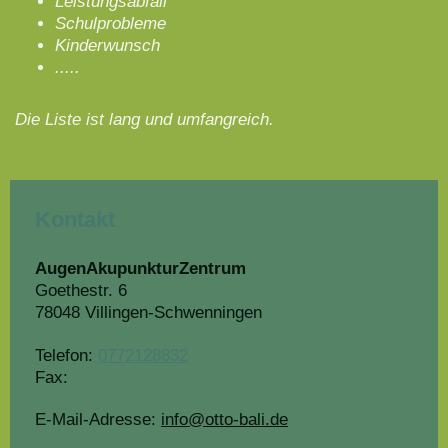
Leistungsabfall
Schulprobleme
Kinderwunsch
.....
Die Liste ist lang und umfangreich.
Kontakt
AugenAkupunkturZentrum
Goethestr.
6
78048
Villingen-Schwenningen
Telefon:
0772128832
Fax:
E-Mail-Adresse:
info@otto-bali.de