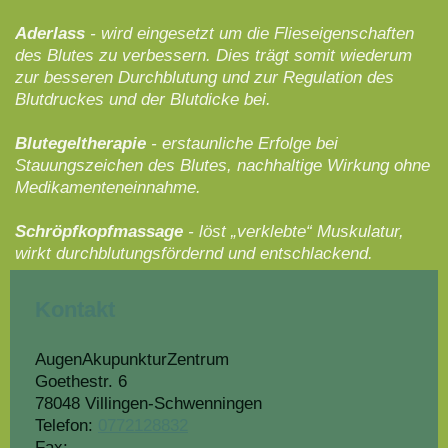
Aderlass
- wird eingesetzt um die Flieseigenschaften
des Blutes zu verbessern. Dies trägt somit wiederum
zur besseren Durchblutung und zur Regulation des
Blutdruckes und der Blutdicke bei.
Blutegeltherapie
- erstaunliche Erfolge bei
Stauungszeichen des Blutes, nachhaltige Wirkung ohne
Medikamenteneinnahme.
Schröpfkopfmassage
- löst „verklebte“ Muskulatur,
wirkt durchblutungsfördernd und entschlackend.
Kontakt
AugenAkupunkturZentrum
Goethestr.
6
78048
Villingen-Schwenningen
Telefon:
0772128832
Fax: