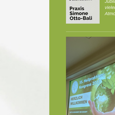
Jubil
viel
Atmo