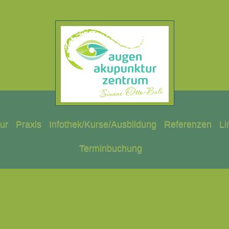
ur
Praxis
Infothek/Kurse/Ausbildung
Referenzen
Li
Terminbuchung