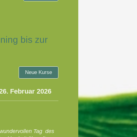
9:30 Uhr
r e.V.
ing bis zur
Neue Kurse
uar 2026
m wundervollen Tag des