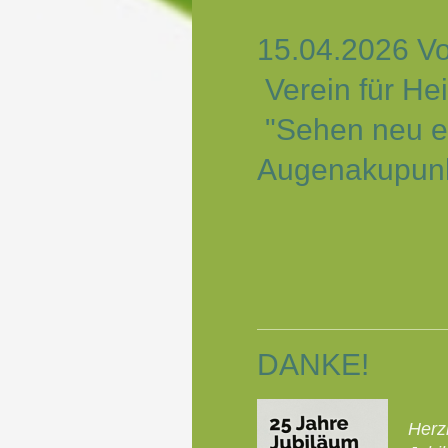
15.04.20
Verein für 
"Sehen neu en
Augenakupun
Neuer Qi
DANKE!
Herz