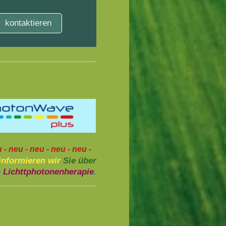
kontaktieren
u - neu - neu - neu - neu -
informieren wir
Sie über
e
Lichttphotonenherapie
.