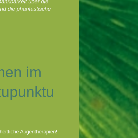
Dankbarkeit über die
nd die phantastische
men im
upunktu
m
zheitliche Augentherapien!